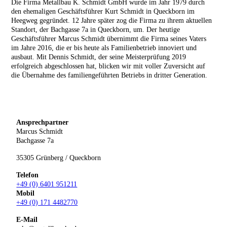
Die Firma Metallbau K. Schmidt GmbH wurde im Jahr 1979 durch
den ehemaligen Geschäftsführer
Kurt Schmidt in Queckborn im
Heegweg gegründet. 12 Jahre später zog die Firma zu ihrem aktuellen
Standort, der Bachgasse 7a in Queckborn, um.
Der heutige
Geschäftsführer Marcus Schmidt übernimmt die Firma seines Vaters
im Jahre 2016, die er bis heute als Familienbetrieb innoviert und
ausbaut. Mit Dennis Schmidt, der seine Meisterprüfung 2019
erfolgreich abgeschlossen hat, blicken wir mit voller Zuversicht auf
die Übernahme des familiengeführten Betriebs in dritter Generation.
Ansprechpartner
Marcus Schmidt
Bachgasse 7a
35305 Grünberg / Queckborn
Telefon
+49 (0) 6401 951211
Mobil
+49 (0) 171 4482770
E-Mail